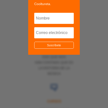
SERVICIOS
Cooltureta.
AULA
Suscríbete
VAMOS A PONER
CARNE Y SANGRE A
ESO QUE NOS
HAN CONTADO QUE ES
LA HISTORIA DE LA
MÚSICA
CURSOS